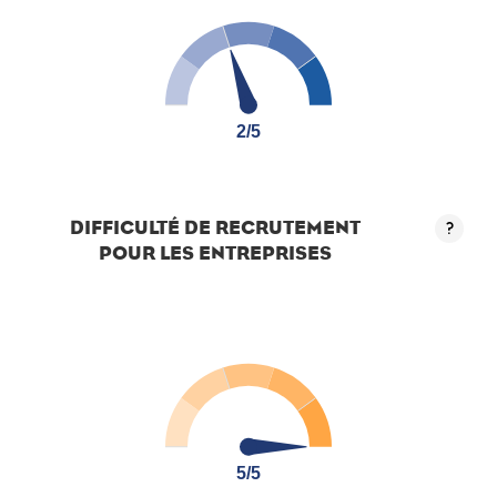
2/5
2/5
DIFFICULTÉ DE RECRUTEMENT
?
POUR LES ENTREPRISES
5/5
5/5