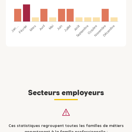
Jan…
Avril
Juillet
Octobre
Mars
Juin
Septembre
Décembre
Février
Mai
Août
Novembre
Secteurs employeurs
Ces statistiques regroupent toutes les familles de métiers
appartenant à la famille professionnelle :