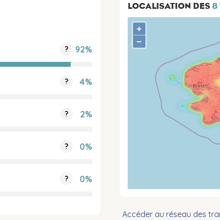
LOCALISATION DES
8
+
−
92%
?
4%
?
2%
?
0%
?
0%
?
Accéder au réseau des tra