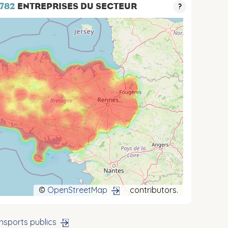
 782
ENTREPRISES DU SECTEUR
?
©
OpenStreetMap
contributors.
nsports publics