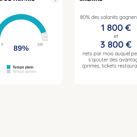
80% des salariés gagnen
1 800 €
et
3 800 €
0
100
89%
nets par mois auquel p
s’ajouter des avanta
(primes, tickets restaura
Temps plein
Temps partiel