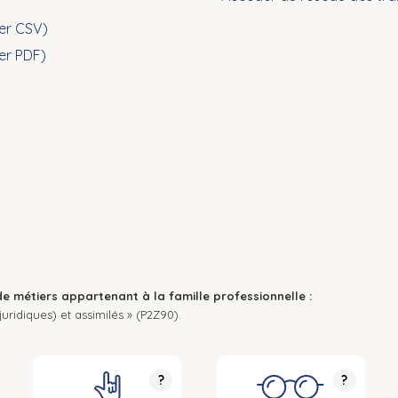
ier CSV)
ier PDF)
de métiers appartenant à la famille professionnelle :
uridiques) et assimilés » (P2Z90).
?
?