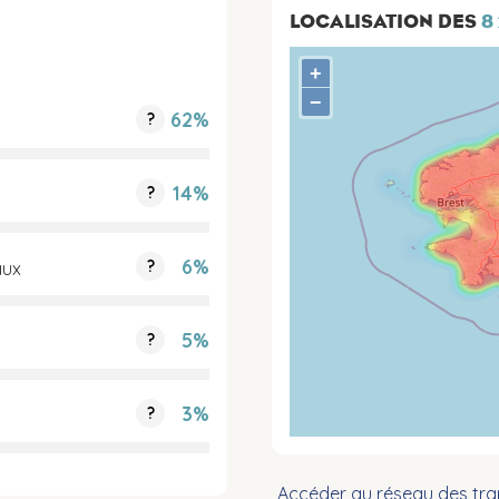
LOCALISATION DES
8
+
−
62%
?
14%
?
6%
?
aux
5%
?
3%
?
Accéder au réseau des tra