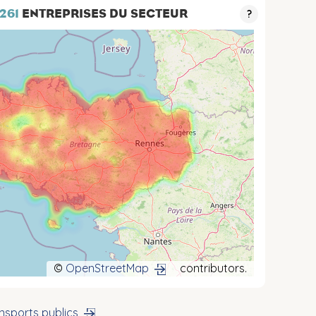
 261
ENTREPRISES DU SECTEUR
?
©
OpenStreetMap
contributors.
nsports publics