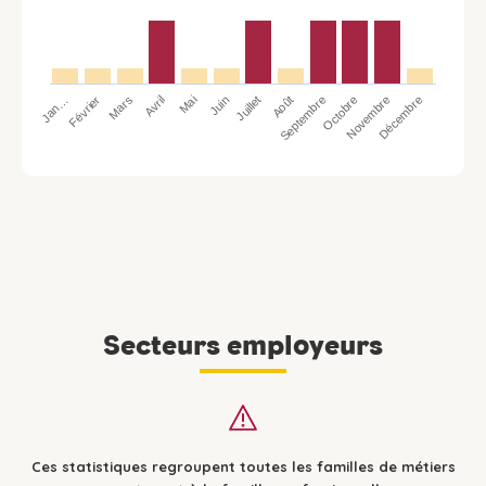
Jan…
Avril
Juillet
Octobre
Mars
Juin
Septembre
Décembre
Février
Mai
Août
Novembre
Secteurs employeurs
Ces statistiques regroupent toutes les familles de métiers