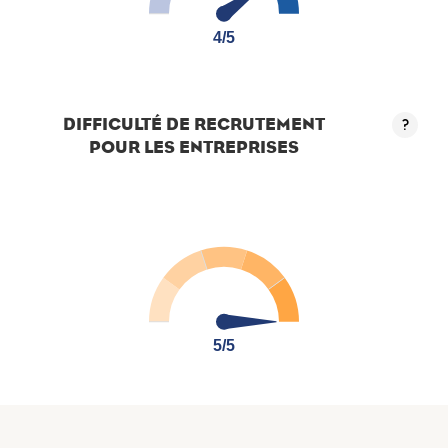
4/5
4/5
DIFFICULTÉ DE RECRUTEMENT
?
POUR LES ENTREPRISES
5/5
5/5