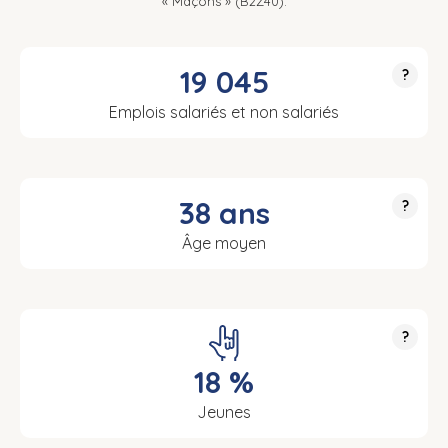
« Maçons » (B2Z40).
19 045
?
Emplois salariés et non salariés
38 ans
?
Âge moyen
?
18 %
Jeunes