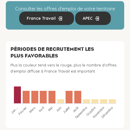
Consulter les offres d’emploi de votre territoire
France Travail
APEC
PÉRIODES DE RECRUTEMENT LES
PLUS FAVORABLES
Plus la couleur tend vers le rouge, plus le nombre d’offres
d’emploi diffusé à France Travail est important.
Jan…
Avril
Juillet
Octobre
Mars
Juin
Septembre
Décembre
Février
Mai
Août
Novembre