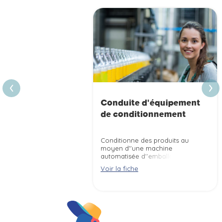
›
‹
Conduite d'équipement
de conditionnement
Conditionne des produits au
moyen d''une machine
automatisée d''emballage,
d''embouteillage, de
Voir la fiche
palettisation selon les règles
d''hygiène, de sécurité et les
impératifs de production (délais,
quantités, qualité). Applique des
mesures correctives en cas de
dysfonctionnement des
équipements et de non-