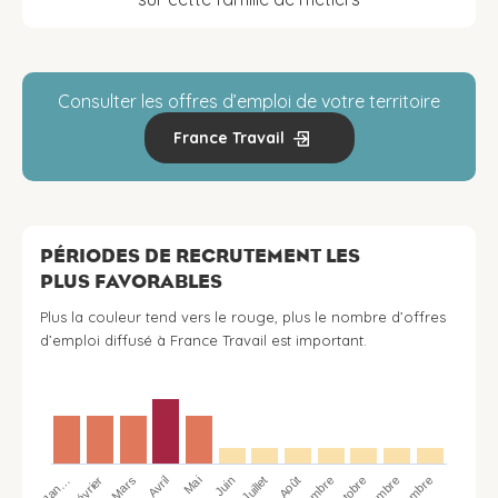
Consulter les offres d’emploi de votre territoire
France Travail
PÉRIODES DE RECRUTEMENT LES
PLUS FAVORABLES
Plus la couleur tend vers le rouge, plus le nombre d’offres
d’emploi diffusé à France Travail est important.
Jan…
Avril
Juillet
Octobre
Mars
Juin
Février
Mai
Août