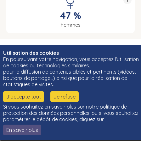
47 %
Femmes
Utilisation des cookies
En poursuivant votre navigation, vous acceptez l'utilisation
© Cléor 2020 -
Gestion des données personnelles
-
Mentions
légales
-
Choisir une autre région
-
Accessibilité : non conforme
de cookies ou technologies similaires,
Cléor est un outil développé par les régions Bretagne, Centre-Val de Loire et
pour la diffusion de contenus ciblés et pertinents (vidéos,
Bourgogne-Franche-Comté et leurs Carif-Oref associés.
boutons de partage…) ainsi que pour la réalisation de
statistiques de visites.
J'accepte tout
Je refuse
Si vous souhaitez en savoir plus sur notre politique de
protection des données personnelles, ou si vous souhaitez
paramétrer le dépôt de cookies, cliquez sur
En savoir plus