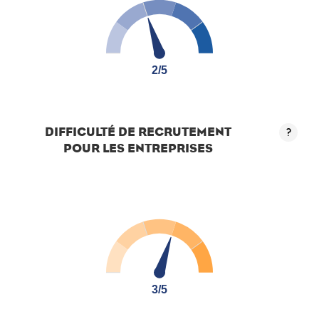
2/5
2/5
DIFFICULTÉ DE RECRUTEMENT
?
POUR LES ENTREPRISES
3/5
3/5